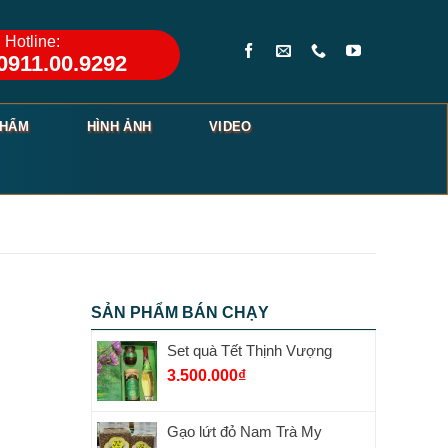
Hotline:
0911.00.9292
PHẨM
HÌNH ẢNH
VIDEO
SẢN PHẨM BÁN CHẠY
Set quà Tết Thịnh Vượng
3.500.000
₫
Gạo lứt đỏ Nam Trà My