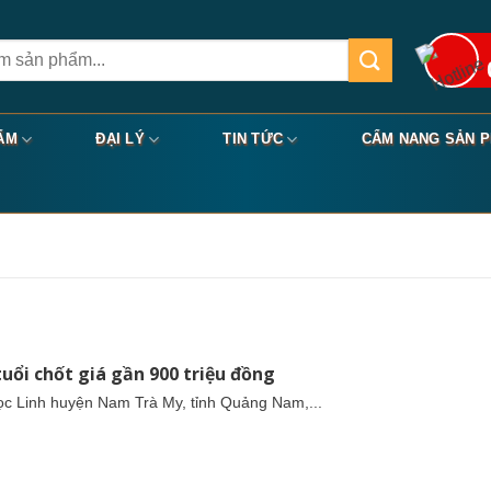
ẨM
ĐẠI LÝ
TIN TỨC
CẨM NANG SẢN 
uổi chốt giá gần 900 triệu đồng
gọc Linh huyện Nam Trà My, tỉnh Quảng Nam,...