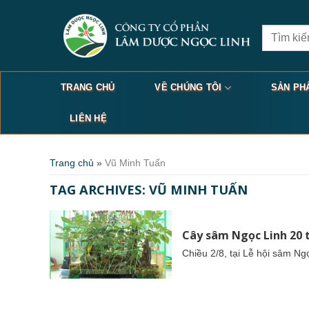
Skip
to
Search
content
for:
TRANG CHỦ
VỀ CHÚNG TÔI
SẢN PH
LIÊN HỆ
Trang chủ
»
Vũ Minh Tuấn
TAG ARCHIVES:
VŨ MINH TUẤN
Cây sâm Ngọc Linh 20 t
Chiều 2/8, tại Lễ hội sâm N