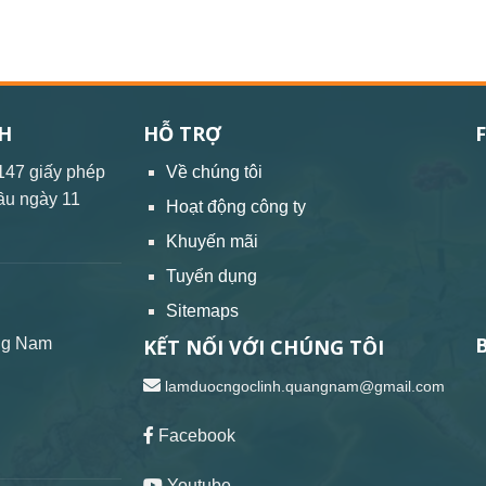
H
HỖ TRỢ
147 giấy phép
Về chúng tôi
ầu ngày 11
Hoạt động công ty
Khuyến mãi
Tuyển dụng
Sitemaps
ng Nam
KẾT NỐI VỚI CHÚNG TÔI
lamduocngoclinh.quangnam@gmail.com
Facebook
Youtube