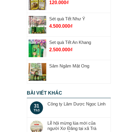
120.000
₫
Sét quà Tết Như Ý
4.500.000
₫
Set quà Tết An Khang
2.500.000
₫
Sâm Ngâm Mật Ong
BÀI VIẾT KHÁC
Công ty Lâm Dược Ngọc Linh
31
Th3
Lễ hội mừng lúa mới của
người Xơ Đăng tại xã Trà