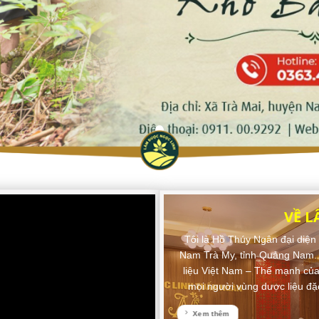
VỀ 
Tôi là Hồ Thúy Ngân đại diệ
Nam Trà My, tỉnh Quảng Nam. H
liệu Việt Nam – Thế mạnh của 
mọi người vùng dược liệu đặ
Xem thêm