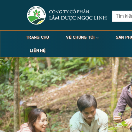
Skip
to
Search
content
for:
TRANG CHỦ
VỀ CHÚNG TÔI
SẢN PH
LIÊN HỆ