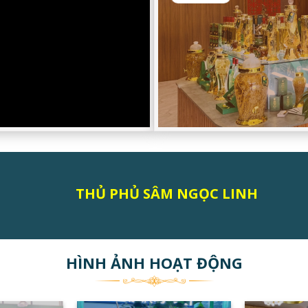
THỦ PHỦ SÂM NGỌC LINH
HÌNH ẢNH HOẠT ĐỘNG