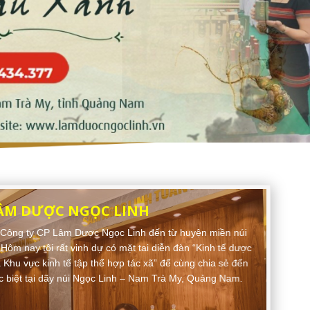
LÂM DƯỢC NGỌC LINH
n Công ty CP Lâm Dược Ngọc Linh đến từ huyện miền núi
ôm nay tôi rất vinh dự có mặt tai diễn đàn “Kinh tế dược
Khu vực kinh tế tập thể hợp tác xã” để cùng chia sẻ đến
c biệt tại dãy núi Ngọc Linh – Nam Trà My, Quảng Nam.