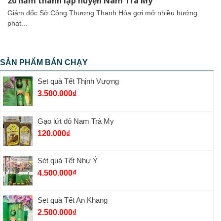
20 năm thành lập huyện Nam Trà My
Giám đốc Sở Công Thương Thanh Hóa gợi mở nhiều hướng
phát...
SẢN PHẨM BÁN CHẠY
Set quà Tết Thịnh Vượng
3.500.000
₫
Gạo lứt đỏ Nam Trà My
120.000
₫
Sét quà Tết Như Ý
4.500.000
₫
Set quà Tết An Khang
2.500.000
₫