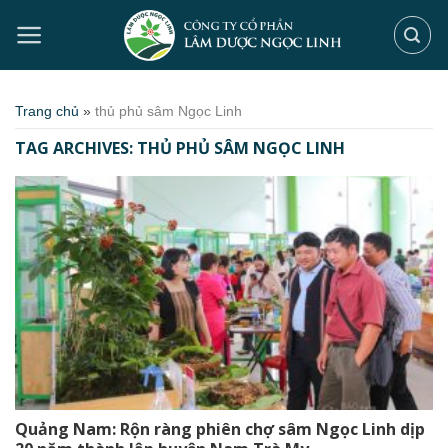
Skip
to
content
Trang chủ
»
thủ phủ sâm Ngọc Linh
TAG ARCHIVES:
THỦ PHỦ SÂM NGỌC LINH
Quảng Nam: Rộn ràng phiên chợ sâm Ngọc Linh dịp