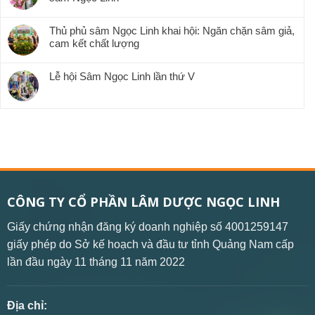
Thủ phủ sâm Ngọc Linh khai hội: Ngăn chặn sâm giả,
cam kết chất lượng
Lễ hội Sâm Ngọc Linh lần thứ V
CÔNG TY CỔ PHẦN LÂM DƯỢC NGỌC LINH
Giấy chứng nhận đăng ký doanh nghiệp số 4001259147
giấy phép do Sở kế hoạch và đầu tư tỉnh Quảng Nam cấp
lần đầu ngày 11 tháng 11 năm 2022
Địa chỉ: