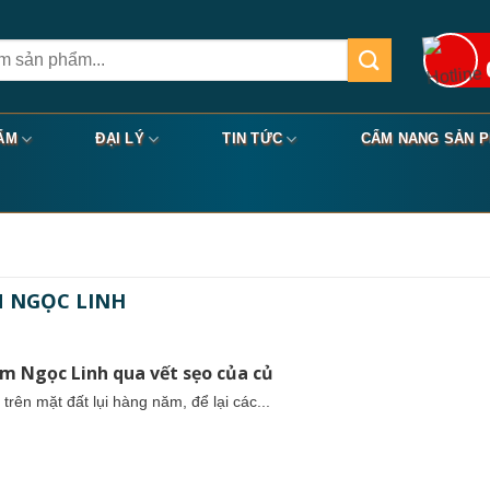
ẨM
ĐẠI LÝ
TIN TỨC
CẨM NANG SẢN 
M NGỌC LINH
sâm Ngọc Linh qua vết sẹo của củ
rên mặt đất lụi hàng năm, để lại các...