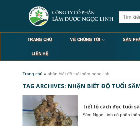
Skip
to
Search
content
for:
TRANG CHỦ
VỀ CHÚNG TÔI
SẢN PH
LIÊN HỆ
Trang chủ
»
nhận biết độ tuổi sâm ngọc linh
TAG ARCHIVES:
NHẬN BIẾT ĐỘ TUỔI SÂ
Tiết lộ cách đọc tuổi 
Sâm Ngọc Linh có phần thân t