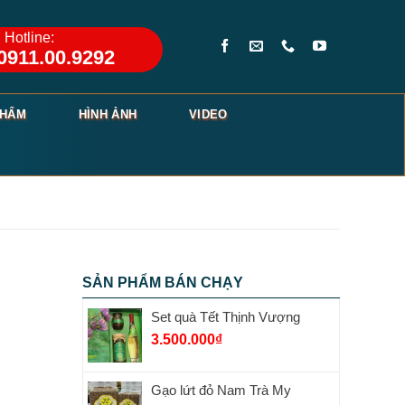
Hotline:
0911.00.9292
PHẨM
HÌNH ẢNH
VIDEO
SẢN PHẨM BÁN CHẠY
Set quà Tết Thịnh Vượng
3.500.000
₫
Gạo lứt đỏ Nam Trà My