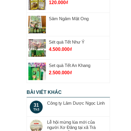
120.000
₫
Sâm Ngâm Mật Ong
Sét quà Tết Như Ý
4.500.000
₫
Set quà Tết An Khang
2.500.000
₫
BÀI VIẾT KHÁC
Công ty Lâm Dược Ngọc Linh
31
Th3
Lễ hội mừng lúa mới của
người Xơ Đăng tại xã Trà