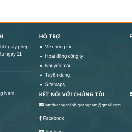
H
HỖ TRỢ
147 giấy phép
Về chúng tôi
ầu ngày 11
Hoạt động công ty
Khuyến mãi
Tuyển dụng
Sitemaps
ng Nam
KẾT NỐI VỚI CHÚNG TÔI
lamduocngoclinh.quangnam@gmail.com
Facebook
Youtube